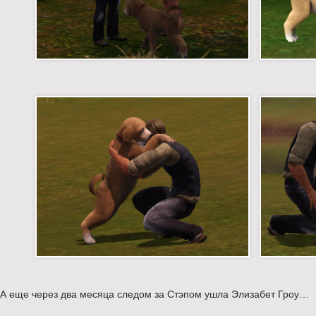
А еще через два месяца следом за Стэпом ушла Элизабет Гроу…