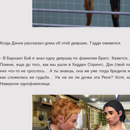
Когда Дэнни рассказал дома об этой девушке, Тэдди оживился.
- В Барнакл Бэй я знал одну девушку по фамилии Бригс. Кажется
Помню, еще до того, как мы ушли в Хидден Спрингс, Дэн (твой п
них что-то не срослось… А ты знаешь, она же уже тогда бредила 
как сложилась ее судьба… Уж не ее ли дочка эта Рене? Хотя, ка
Наверное однофамилица.