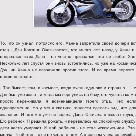
То, что он узнал, потрясло его. Ханна запретила своей дочери вс
отец - Дэн Коптинг. Оказывается, что много лет назад у Ханы 
прервался из-за Дэна - он честно признался, что не любит Хан
Несколько лет спустя они вновь встретились, но уже на космичес
Дэн, ни Ханна не возражали против этого. И во время первог
прежняя страсть.
- Так бывает, там, в космосе, когда очень одиноко и страшно… - 
Дэн был уже женат, и когда мы вернулись на базу, его чувства ко мн
просто переживала, я возненавидела твоего отца. Нет, ес
одновременно. Но у меня хватило гордости сделать вид, что дл
значения. И потом я уже не видела Дэна. Сначала я взяла отпуск, 
Его ребенок. Я решила рожать, и перевелась на спокойную служб
дети часто умирают. И мой ребенок - не стал исключением. Это
молча. Твой отец так и не узнал о нем. А я совсем ушла со службы