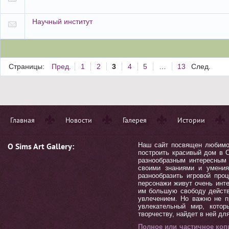
Научный институт
Страницы:
Пред.
1
2
3
4
5
…
13
След.
Главная
Новости
Галерея
Истории
О Sims Art Gallery:
Наш сайт посвящен любимой 
построить красивый дом в С
разнообразным интересным 
своими знаниями и умения
разнообразить игровой пр
персонажи живут очень инт
им большую свободу действ
увлечением. Но важно не п
увлекательный мир, котор
творчеству, найдет в ней дл
Полное или частичное коп