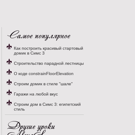
Самое популярное
Как построить красивый стартовый
домик в Симс 3
Строительство парадной лестницы
О коде constrainFloorElevation
Строим домик в стиле "шале"
Гаражи на любой вкус
Строим дом в Симс 3: египетский
стиль
Другие уроки
AlenaS