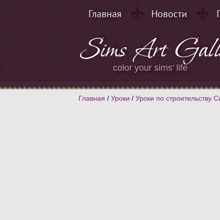
Главная
Новости
color your sims' life
Главная
/
Уроки
/
Уроки по строительству С