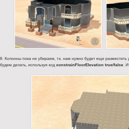
8. Колонны пока не убираем, т.к. нам нужно будет еще разместит
будем делать, используя код
constrainFloorElevation true/false
. 