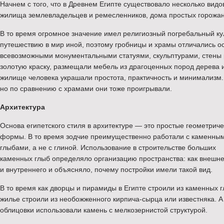
Начнем с того, что в Древнем Египте существовало несколько вид
жилища землевладельцев и ремесленников, дома простых горожан
В то время огромное значение имел религиозный погребальный кул
путешествию в мир иной, поэтому гробницы и храмы отличались 
всевозможными монументальными статуями, скульптурами, стены
золотую краску, размещали мебель из драгоценных пород дерева 
жилище человека украшали простота, практичность и минимализм.
но по сравнению с храмами они тоже проигрывали.
Архитектура
Основа египетского стиля в архитектуре — это простые геометрич
формы. В то время зодчие преимущественно работали с каменны
глыбами, а не с глиной. Использование в строительстве больших
каменных глыб определяло организацию пространства: как внешнег
и внутреннего и объясняло, почему постройки имели такой вид.
В то время как дворцы и пирамиды в Египте строили из каменных г
жилье строили из необожженного кирпича-сырца или известняка. А
облицовки использовали камень с мелкозернистой структурой.