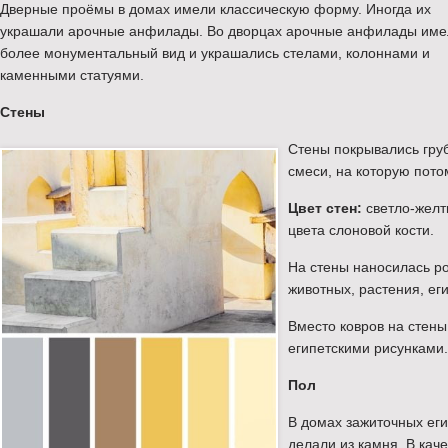
Дверные проёмы в домах имели классическую форму. Иногда их
украшали арочные анфилады. Во дворцах арочные анфилады име
более монументальный вид и украшались стелами, колоннами и
каменными статуями.
Стены
Стены покрывались груб
смеси, на которую пото
Цвет стен:
светло-желт
цвета слоновой кости.
На стены наносилась ро
животных, растения, ег
Вместо ковров на стены
египетскими рисунками.
Пол
В домах зажиточных еги
делали из камня. В кач