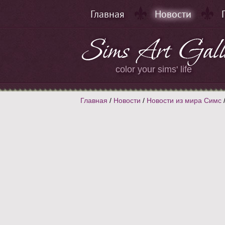
Главная
Новости
color your sims' life
Главная
/
Новости
/
Новости из мира Симс