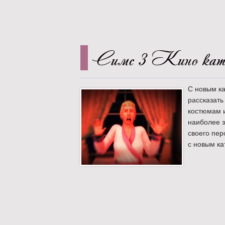
Симс 3 Кино ката
С новым ка
рассказать
костюмам и
наиболее з
своего пер
с новым ка