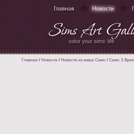
Главная
Новости
color your sims' life
Главная
/
Новости
/
Новости из мира Симс
/
Симс 3 Врем