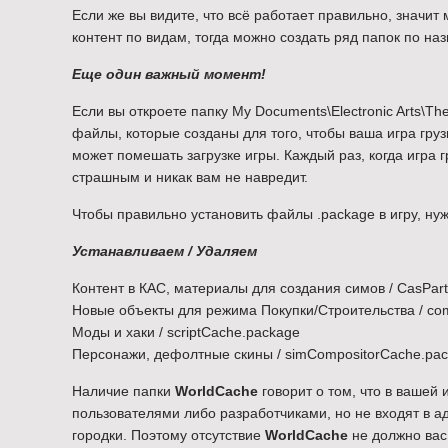
Если же вы видите, что всё работает правильно, значи
контент по видам, тогда можно создать ряд папок по назва
Еще один важный момент!
Если вы откроете папку My Documents\Electronic Arts\Th
файлы, которые созданы для того, чтобы ваша игра гр
может помешать загрузке игры. Каждый раз, когда игра 
страшным и никак вам не навредит.
Чтобы правильно установить файлы .package в игру, ну
Устанавливаем / Удаляем
Контент в КАС, материалы для создания симов / CasPar
Новые объекты для режима Покупки/Строительства / co
Моды и хаки / scriptCache.package
Персонажи, дефолтные скины / simCompositorCache.pa
Наличие папки
WorldCache
говорит о том, что в вашей 
пользователями либо разработчиками, но не входят в ад
городки. Поэтому отсутствие
WorldCache
не должно вас 