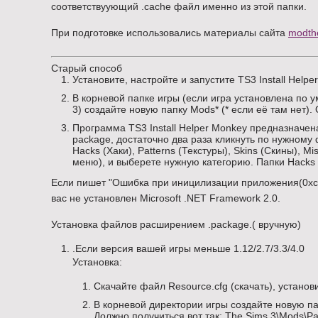
соответствуующий .cache файл именно из этой папки.
При подготовке использовались материалы сайта
modthe
Старый способ
Установите, настройте и запустите TS3 Install Helpe
В корневой папке игры (если игра установлена по умо
3) создайте новую папку Mods* (* если её там нет).
Программа TS3 Install Helper Monkey предназначен
package, достаточно два раза кликнуть по нужному
Hacks (Хаки), Patterns (Текстуры), Skins (Скины), 
меню), и выберете нужную категорию. Папки Hacks , 
Если пишет "Ошибка при иницилизации приложения(0xc00
вас не установлен Microsoft .NET Framework 2.0.
Установка файлов расширением .package.( вручную)
.Если версия вашей игры меньше 1.12/2.7/3.3/4.0
Установка:
Скачайте файл Resource.cfg (скачать), установ
В корневой директории игры создайте новую па
Должно получиться вот так: The Sims 3\Mods\P