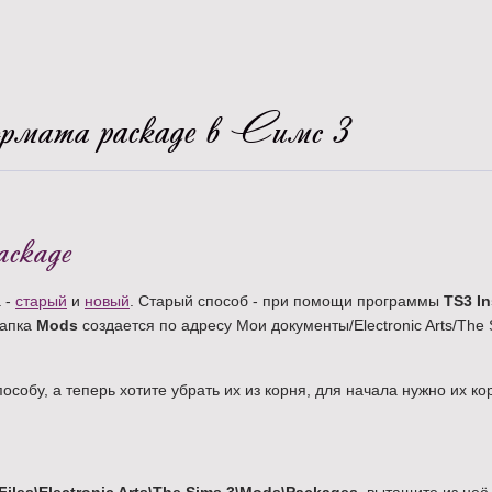
рмата package в Симс 3
ackage
 -
старый
и
новый
. Старый способ - при помощи программы
TS3 In
апка
Mods
создается по адресу Мои документы/Electronic Arts/The 
обу, а теперь хотите убрать их из корня, для начала нужно их ко