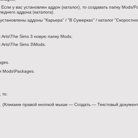
Если у вас установлен аддон (каталог), то создавать папку Mods/P
леднего аддона (каталога).
(установлены аддоны "Карьера" / "В Сумерках" / каталог "Скоростн
 Arts\The Sims 3 новую папку Mods;
 Arts\The Sims 3\Mods:
ages.
и Mods\Packages.
 то:
е. (Кликаем правой кнопкой мыши — Создать — Текстовый документ