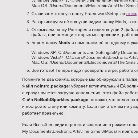
Windows Vista/7: C:\Users\\Documents\Electronic Arts
Mac OS: /Users//Documents/Electronic Arts/The Sims 
Скачиваем готовую папку FrameworkSetup.zip
отсю
Разархивируем её и внутри видим папку Mods, в ко
Открываем папку Packages и видим внутри 2 файла
файлы, при помощи которых мы проверим, работаю
Берем папку
Mods
и помещаем её по одному и указа
Windows XP: C:\Documents and Settings\\My Document
Windows Vista/7: C:\Users\\Documents\Electronic Arts
Mac OS: /Users//Documents/Electronic Arts/The Sims 
Всё готово! Теперь надо проверить в игре, работаю
Помните те два файла, которые мы обнаружили в папке
Файл
nointro.package
: убирает вступительный EA ролик
а сразу начнется загрузка дополнения, этот файл работа
Файл
NoBuildSparkles.package
: покажет, что пользова
и постройте стену или комнату. Если при этом вы не ув
работает правильно.
Если Вы всё же видите ролик и сверкание в режиме пост
My Documents\Electronic Arts\The Sims 3\Mods\ и повтор