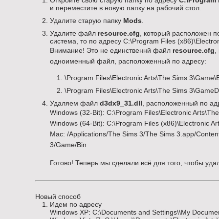
Откройте свою старую папку по адресу
C:\Program 
и переместите в новую папку на рабочий стол.
Удалите старую папку
Mods
.
Удалите файл
resource.cfg
, который расположен по 
система, то по адресу C:\Program Files (x86)\Electron
Внимание! Это не единственнй файл
resource.cfg
,
одноименный файл, расположенный по адресу:
\Program Files\Electronic Arts\The Sims 3\Game\
\Program Files\Electronic Arts\The Sims 3\Game
Удаляем файл
d3dx9_31.dll
, расположенный по ад
Windows (32-Bit): C:\Program Files\Electronic Arts\T
Windows (64-Bit): C:\Program Files (x86)\Electronic 
Mac: /Applications/The Sims 3/The Sims 3.app/Conten
3/Game/Bin
Готово! Теперь мы сделали всё для того, чтобы уд
Новый способ
Идем по адресу
Windows XP: C:\Documents and Settings\\My Document