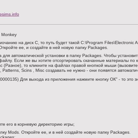
sims.info
r Monkey
чанию на диск С, то путь будет такой C:\Program Files\Electronic A
 Откройте ее, и создайте в ней новую папку Packages.
а для автоматической установки в папку Packages. Чтобы установи
 файлу. Если же вы хотите отсортировать скачанные материалы по 
Misc (Разное), то кликните на файлах правой кнопкой мыши (вызовите
Patterns, Scins , Misc создавать не нужно - они появятся автомати
00135) Для выхода из приложения нажмите кнопку ОК" - то это зна
ите его в корневую директорию игры;
пку Mods. Откройте ее, и в ней создайте новую папку Packages.
ackages;