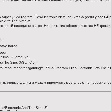
Files\Electronic Arts\The Sims 3\Mods\Packages
, вытащите из не
адресу C:\Program Files\Electronic Arts\The Sims 3\ (если у вас 64
ic Arts\The Sims 3\.
 который находится в игре. Ни при каких обстоятельствах НЕ трогай
Bin
Data\Shared
ресу:
he Sims 3\Game\Bin
Arts\The Sims 3\Game\Bin
ts/Resources/transgaming/c_drive/Program Files/Electronic Arts/The S
алить старые файлы и можем приступить к установке по новому спос
s\Electronic Arts\The Sims 3\