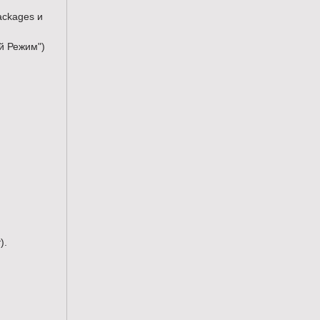
ackages и
ой Режим")
).