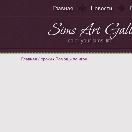
Главная
Новости
color your sims' life
Главная
/
Уроки
/
Помощь по игре