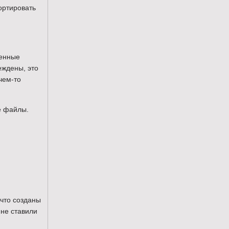
ортировать
менные
еждены, это
чем-то
e файлы.
 что созданы
 не ставили