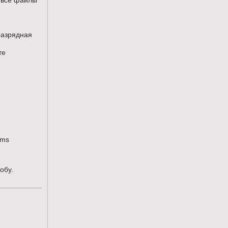
ё все файлы
-разрядная
те
ims
обу.