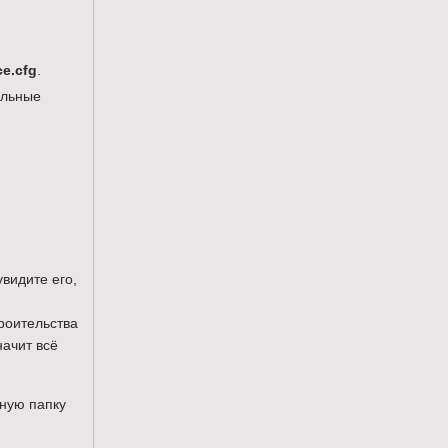
ce.cfg
.
ельные
увидите его,
троительства
начит всё
нную папку