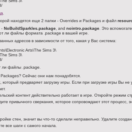
\The Sims 3\
3/
да
.
торой находятся еще 2 папки - Overrides и Packages и файл
resour
 -
NoBuildSparkles.package
, and
nointro.package
. Это вспомогат
т ли файлы формата .package в вашей игре.
нных адресов в зависимости от того, какая у Вас система:
s\Electronic Arts\The Sims 3\
\The Sims 3\
3/
т ли файлы .package.
 Packages? Сейчас они нам понадобятся.
, который предваряет загрузку игры. Если при загрузке игры Вы не 
ет.
тельский контент действительно работает в игре. Откройте режим с
идите привычного сверкания, которое сопровождают этот процесс, з
ройке стен, значит вы что-то сделали неправильно. Удалите созда
ите все шаги с самого начала.