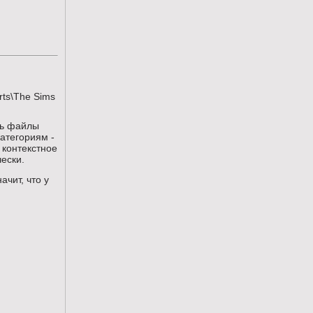
rts\The Sims
ть файлы
категориям -
 контекстное
чески.
чит, что у