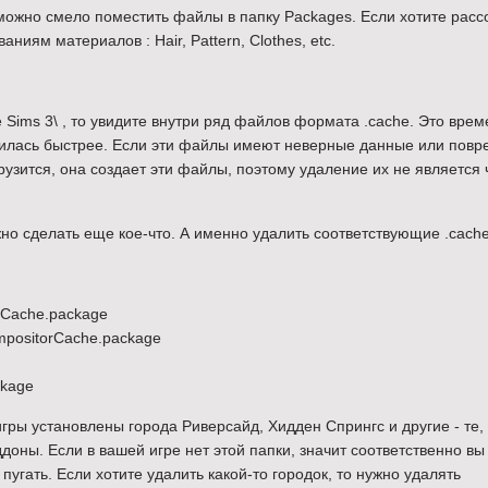
т можно смело поместить файлы в папку Packages. Если хотите расс
ниям материалов : Hair, Pattern, Clothes, etc.
e Sims 3\ , то увидите внутри ряд файлов формата .cache. Это вре
узилась быстрее. Если эти файлы имеют неверные данные или повр
грузится, она создает эти файлы, поэтому удаление их не является 
жно сделать еще кое-что. А именно удалить соответствующие .cach
tCache.package
mpositorCache.package
ckage
игры установлены города Риверсайд, Хидден Спрингс и другие - те,
доны. Если в вашей игре нет этой папки, значит соответственно вы
пугать. Если хотите удалить какой-то городок, то нужно удалять