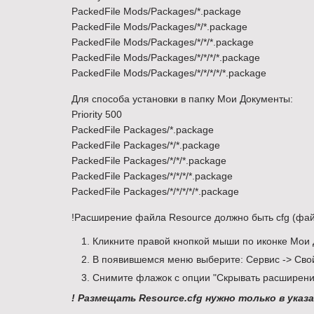
PackedFile Mods/Packages/*.package
PackedFile Mods/Packages/*/*.package
PackedFile Mods/Packages/*/*/*.package
PackedFile Mods/Packages/*/*/*/*.package
PackedFile Mods/Packages/*/*/*/*/*.package
Для способа установки в папку Мои Документы:
Priority 500
PackedFile Packages/*.package
PackedFile Packages/*/*.package
PackedFile Packages/*/*/*.package
PackedFile Packages/*/*/*/*.package
PackedFile Packages/*/*/*/*/*.package
!Расширение файла Resource должно быть cfg (фай
Кликните правой кнопкой мыши по иконке Мои
В появившемся меню выберите: Сервис -> Свой
Снимите флажок с опции "Скрывать расширени
! Размещать Resource.cfg нужно только в указ