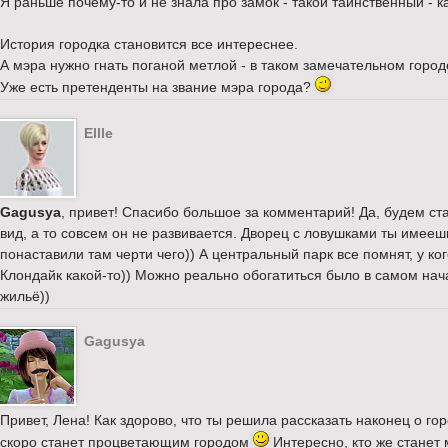
Я раньше почему-то и не знала про замок - такой таинственный - к
История городка становится все интереснее.
А мэра нужно гнать поганой метлой - в таком замечательном городе
Уже есть претенденты на звание мэра города?
Ellle
Gagusya
, привет! Спасибо большое за комментарий! Да, будем ст
вид, а то совсем он не развивается. Дворец с ловушками ты имеешь
понаставили там черти чего)) А центральный парк все помнят, у ко
Клондайк какой-то)) Можно реально обогатиться было в самом нач
жильё))
Gagusya
Привет, Лена! Как здорово, что ты решила рассказать наконец о го
скоро станет процветающим городом
Интересно, кто же станет 