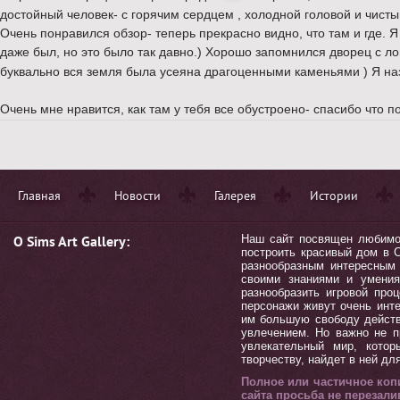
достойный человек- с горячим сердцем , холодной головой и чист
Очень понравился обзор- теперь прекрасно видно, что там и где. Я
даже был, но это было так давно.) Хорошо запомнился дворец с л
буквально вся земля была усеяна драгоценными каменьями ) Я на
Очень мне нравится, как там у тебя все обустроено- спасибо что п
Главная
Новости
Галерея
Истории
О Sims Art Gallery:
Наш сайт посвящен любимой 
построить красивый дом в С
разнообразным интересным 
своими знаниями и умения
разнообразить игровой пр
персонажи живут очень инт
им большую свободу действ
увлечением. Но важно не п
увлекательный мир, котор
творчеству, найдет в ней дл
Полное или частичное коп
сайта просьба не перезал