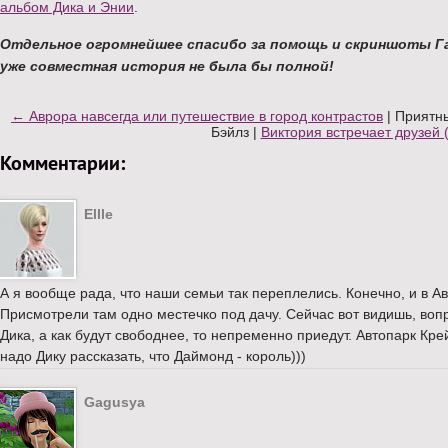
альбом Дика и Энии
.
Отдельное огромнейшее спасибо за помощь и скриншоты Гал
уже совместная история не была бы полной!
← Аврора навсегда или путешествие в город контрастов
| Приятн
Бэйлз |
Виктория встречает друзей 
Комментарии:
Ellle
А я вообще рада, что наши семьи так переплелись. Конечно, и в 
Присмотрели там одно местечко под дачу. Сейчас вот видишь, воп
Дика, а как будут свободнее, то непременно приедут. Автопарк Кре
надо Дику рассказать, что Даймонд - король)))
Gagusya