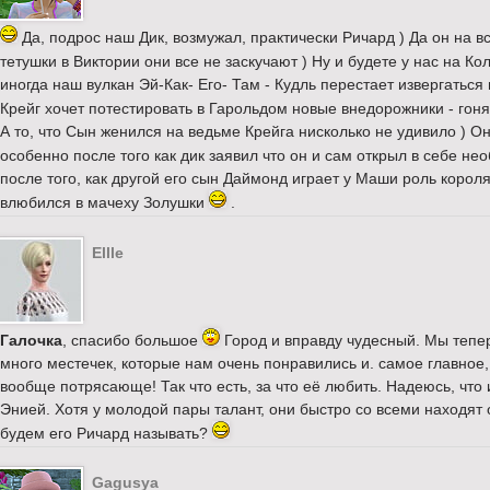
Да, подрос наш Дик, возмужал, практически Ричард ) Да он на вс
тетушки в Виктории они все не заскучают ) Ну и будете у нас на Ко
иногда наш вулкан Эй-Как- Его- Там - Кудль перестает извергаться
Крейг хочет потестировать в Гарольдом новые внедорожники - гон
А то, что Сын женился на ведьме Крейга нисколько не удивило ) О
особенно после того как дик заявил что он и сам открыл в себе н
после того, как другой его сын Даймонд играет у Маши роль корол
влюбился в мачеху Золушки
.
Ellle
Галочка
, спасибо большое
Город и вправду чудесный. Мы тепер
много местечек, которые нам очень понравились и. самое главное
вообще потрясающе! Так что есть, за что её любить. Надеюсь, что
Энией. Хотя у молодой пары талант, они быстро со всеми находят
будем его Ричард называть?
Gagusya