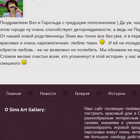
Поздравляем Вэл и Гарольда с грядущим пополнением ) Да уж, на
этом городе ну очень способствует деторождаемости, а ведь не П
От нашей новой родственницы Энии мы точно все без ума, я в перв
красивая и очень харизматичная- люблю таких.
. И ей не понад
обрести любовь - ее не возможно не полюбить. Мы обожаем ее ещ
Словом желаю счастья всем, кто упомнянут в этой истории- у нас
смешного
Главная
Новости
Галерея
Истории
О Sims Art Gallery:
Наш сайт посвящен любимой 
построить красивый дом в С
разнообразным интересным 
своими знаниями и умения
разнообразить игровой пр
персонажи живут очень инт
им большую свободу действ