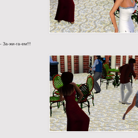
- За-жи-га-ем!!!