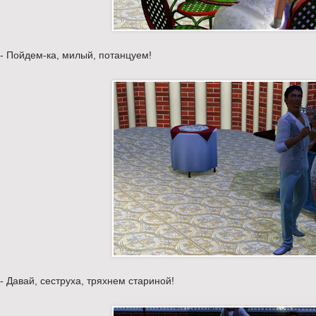
- Пойдем-ка, милый, потанцуем!
- Давай, сеструха, тряхнем стариной!