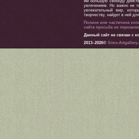
им большую свободу действ
увлечением. Но важно не п
увлекательный мир, котор
творчеству, найдет в ней дл
Полное или частичное коп
сайта просьба не перезал
Данный сайт не связан с ко
2013–
2026©
Sims-Artgallery.