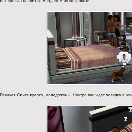
нет. Вилька следит за Браденом из-за кровати.
Ревнует. Спите крепко, молодожены! Наутро вас ждет поездка в ро