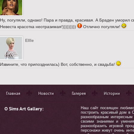
Ну, погуляли, однако! Пара и правда, красивая. А Браден уморил 
Невеста красотка неотразимая!)))))))))
Отлично погуляли!
Ellle
Извините, что припозднилась) Вот, собственно, и свадьба!
Главная
Новости
Галерея
Истории
О Sims Art Gallery:
Наш сайт посвящен любимой 
построить красивый дом в С
разнообразным интересным 
своими знаниями и умения
разнообразить игровой пр
персонажи живут очень инт