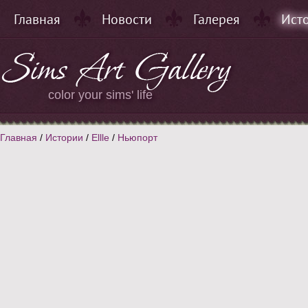
Главная
Новости
Галерея
Ист
color your sims' life
Главная
/
Истории
/
Ellle
/
Ньюпорт