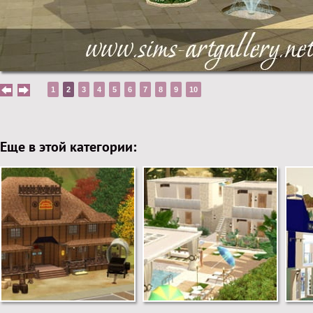
1
2
3
4
5
6
7
8
9
10
Еще в этой категории: