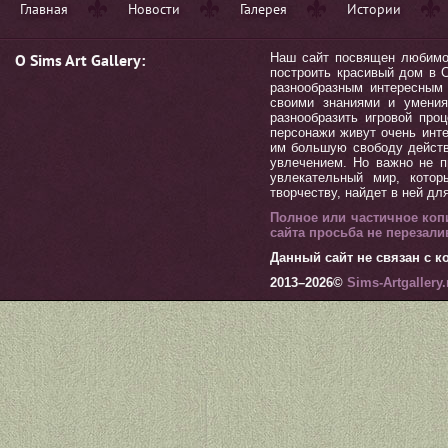
Главная
Новости
Галерея
Истории
О Sims Art Gallery:
Наш сайт посвящен любимой 
построить красивый дом в С
разнообразным интересным 
своими знаниями и умения
разнообразить игровой пр
персонажи живут очень инт
им большую свободу действ
увлечением. Но важно не п
увлекательный мир, котор
творчеству, найдет в ней дл
Полное или частичное коп
сайта просьба не перезал
Данный сайт не связан с ко
2013–
2026©
Sims-Artgallery.