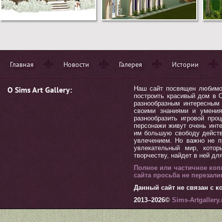
Главная
Новости
Галерея
Истории
О Sims Art Gallery:
Наш сайт посвящен любимой 
построить красивый дом в С
разнообразным интересным 
своими знаниями и умения
разнообразить игровой пр
персонажи живут очень инт
им большую свободу действ
увлечением. Но важно не п
увлекательный мир, котор
творчеству, найдет в ней дл
Полное или частичное коп
сайта просьба не перезал
Данный сайт не связан с ко
2013–
2026©
Sims-Artgallery.