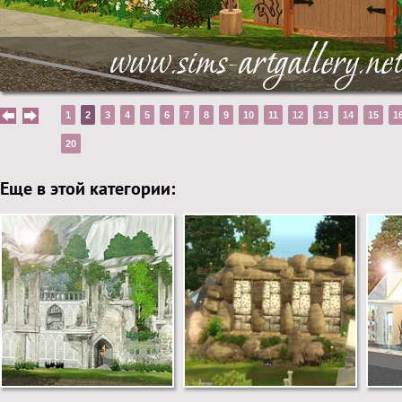
1
2
3
4
5
6
7
8
9
10
11
12
13
14
15
1
20
Еще в этой категории: