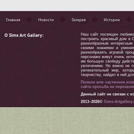
Главная
Новости
Галерея
Истории
О Sims Art Gallery:
Наш сайт посвящен любимой 
построить красивый дом в С
разнообразным интересным 
своими знаниями и умения
разнообразить игровой пр
персонажи живут очень инт
им большую свободу действ
увлечением. Но важно не п
увлекательный мир, котор
творчеству, найдет в ней дл
Полное или частичное коп
сайта просьба не перезал
Данный сайт не связан с ко
2013–
2026©
Sims-Artgallery.