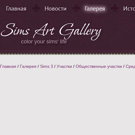
Главная
Новости
Галерея
Ист
color your sims' life
Главная
/
Галерея
/
Sims 3
/
Участки
/
Общественные участки
/
Сре