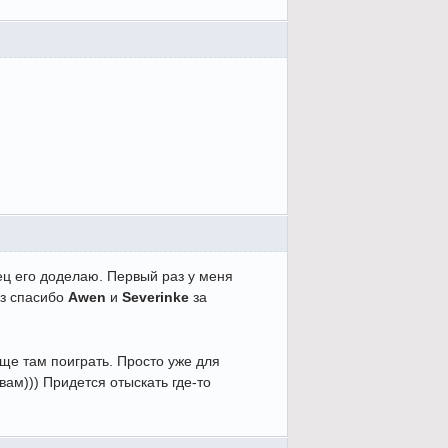
нец его доделаю. Первый раз у меня
аз спасибо
Awen
и
Severinke
за
еще там поиграть. Просто уже для
вам))) Придется отыскать где-то