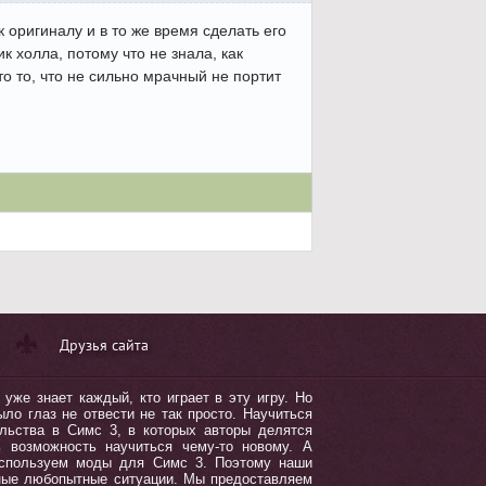
 оригиналу и в то же время сделать его
к холла, потому что не знала, как
 то, что не сильно мрачный не портит
Друзья сайта
уже знает каждый, кто играет в эту игру. Но
ло глаз не отвести не так просто. Научиться
льства в Симс 3, в которых авторы делятся
ь возможность научиться чему-то новому. А
используем моды для Симс 3. Поэтому наши
зные любопытные ситуации. Мы предоставляем