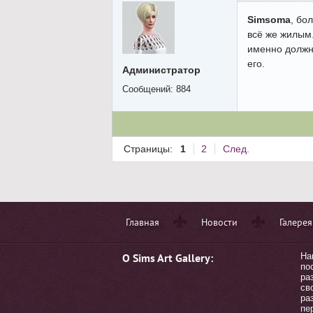
Simsoma
, бо
всё же жилым.
именно должны
его.
Администратор
Сообщений:
884
Страницы:
1
2
След.
Главная
Новости
Галерея
О Sims Art Gallery:
На
по
ра
св
ра
пе