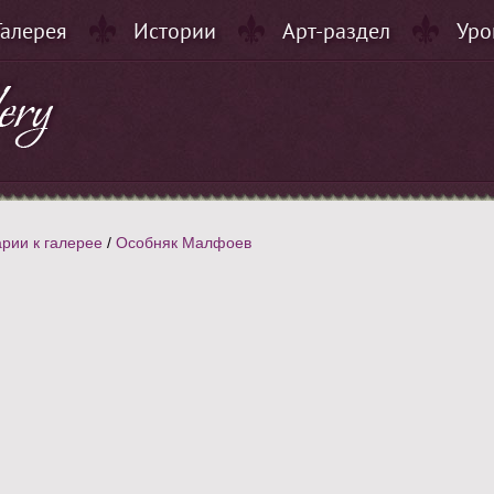
Галерея
Истории
Арт-раздел
Уро
рии к галерее
/
Особняк Малфоев