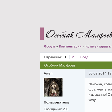
Особняк Малфое
Форум
»
Комментарии
»
Комментарии к 
Страницы:
1
2
След.
Особняк Малфоев
Awen
30.09.2014 19
Леночка, солн
фрагменты на 
изысканно! С 
хочу....
Пользователь
Сообщений:
203