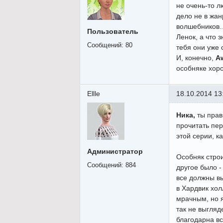
не очень-то л
дело не в жан
волшебников…
Пользователь
Ленок, а что 
Сообщений:
80
тебя они уже
И, конечно,
A
особняке хоро
Ellle
18.10.2014 13
Ника,
ты прав
прочитать пер
этой серии, ка
Администратор
Особняк строи
Сообщений:
884
другое было -
все должны в
в Хардвик хол
мрачным, но я
так не выгляд
благодарна вс