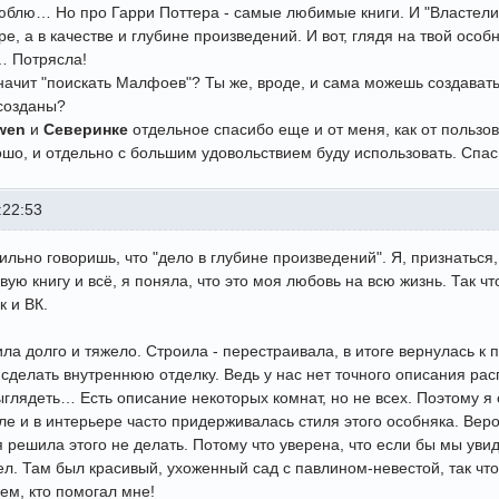
юблю… Но про Гарри Поттера - самые любимые книги. И "Властелин 
ре, а в качестве и глубине произведений. И вот, глядя на твой особн
 Потрясла!
значит "поискать Малфоев"? Ты же, вроде, и сама можешь создават
 созданы?
wen
и
Северинке
отдельное спасибо еще и от меня, как от пользов
шо, и отдельно с большим удовольствием буду использовать. Спас
:22:53
ильно говоришь, что "дело в глубине произведений". Я, признаться,
вую книгу и всё, я поняла, что это моя любовь на всю жизнь. Так
к и ВК.
ла долго и тяжело. Строила - перестраивала, в итоге вернулась к
 сделать внутреннюю отделку. Ведь у нас нет точного описания рас
ыглядеть… Есть описание некоторых комнат, но не всех. Поэтому 
ле и в интерьере часто придерживалась стиля этого особняка. Вер
 решила этого не делать. Потому что уверена, что если бы мы увид
ел. Там был красивый, ухоженный сад с павлином-невестой, так что 
ем, кто помогал мне!