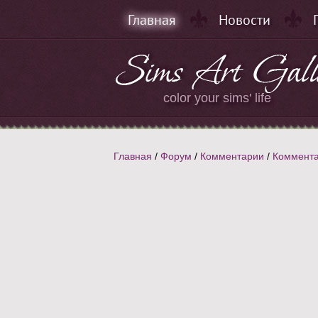
Главная
Новости
color your sims' life
Главная
/
Форум
/
Комментарии
/
Коммента