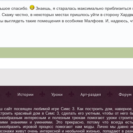
льшое спасибо.
Знаешь, я старалась максимально приблизиться к
 Скажу честно, в некоторых местах пришлось уйти в сторону Хардви
 выглядеть такие помещения в особняке Малфоев. И, надеюсь, что
Истории
Уроки
Арт-раздел
Форум
ш сайт посвящен любимой игре Симс 3. Как построить дом, наверное, 
строить красивый дом в Симc 3, сделать его уютным, чтобы от него бы
знообразным интересным и полезным трюкам помогают уроки строите
оими знаниями и умениями. Это прекрасно, потому что всегда ест
знообразить игровой процесс помогают нам моды. Лично мы давно 
рсонажи живут очень интересной и необычной жизнью, попадают в ра