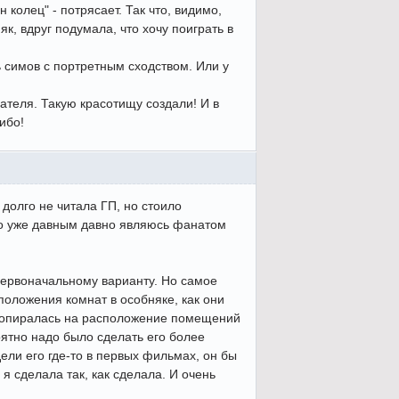
колец" - потрясает. Так что, видимо,
як, вдруг подумала, что хочу поиграть в
ь симов с портретным сходством. Или у
ателя. Такую красотищу создали! И в
ибо!
 долго не читала ГП, но стоило
 что уже давным давно являюсь фанатом
 первоначальному варианту. Но самое
положения комнат в особняке, как они
я опиралась на расположение помещений
оятно надо было сделать его более
ели его где-то в первых фильмах, он бы
я сделала так, как сделала. И очень