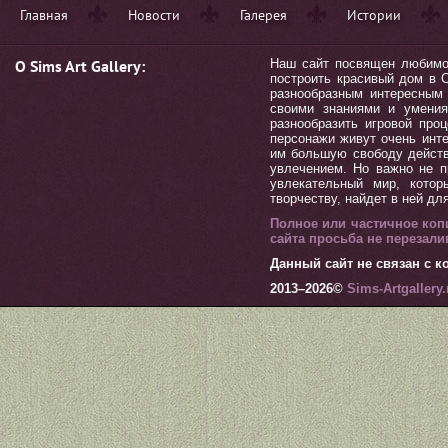
Главная
Новости
Галерея
Истории
О Sims Art Gallery:
Наш сайт посвящен любимой 
построить красивый дом в С
разнообразным интересным 
своими знаниями и умения
разнообразить игровой пр
персонажи живут очень инт
им большую свободу действ
увлечением. Но важно не п
увлекательный мир, котор
творчеству, найдет в ней дл
Полное или частичное коп
сайта просьба не перезал
Данный сайт не связан с ко
2013–
2026©
Sims-Artgallery.