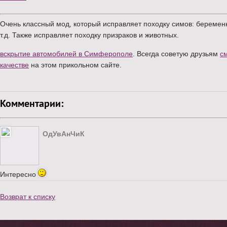
Очень классный мод, который исправляет походку симов: беременн
т.д. Также исправляет походку призраков и животных.
вскрытие автомобилей в Симферополе
. Всегда советую друзьям
с
качестве
на этом прикольном сайте.
Комментарии:
ОдУвАнЧиК
Интересно
Возврат к списку