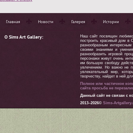
Главная
Новости
Галерея
Истории
О Sims Art Gallery:
Наш сайт посвящен любимой 
построить красивый дом в С
разнообразным интересным 
своими знаниями и умения
разнообразить игровой пр
персонажи живут очень инт
им большую свободу действ
увлечением. Но важно не п
увлекательный мир, котор
творчеству, найдет в ней дл
Полное или частичное коп
сайта просьба не перезал
Данный сайт не связан с ко
2013–
2026©
Sims-Artgallery.