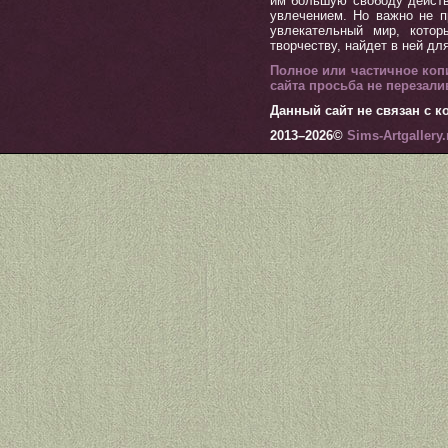
им большую свободу действ
увлечением. Но важно не п
увлекательный мир, котор
творчеству, найдет в ней дл
Полное или частичное коп
сайта просьба не перезал
Данный сайт не связан с ко
2013–
2026©
Sims-Artgallery.