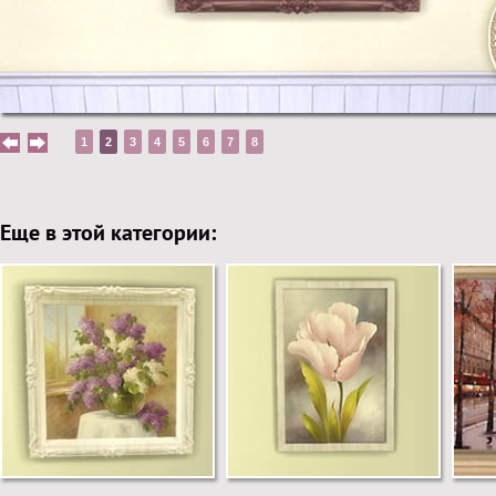
1
2
3
4
5
6
7
8
Еще в этой категории: