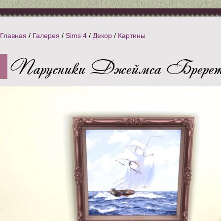
Главная
/
Галерея
/
Sims 4
/
Декор
/
Картины
Парусники Джеймса Бререт