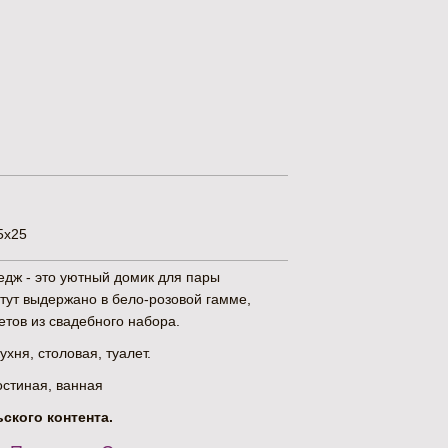
5х25
едж - это уютный домик для пары
тут выдержано в бело-розовой гамме,
етов из свадебного набора.
ухня, столовая, туалет.
остиная, ванная
ского контента.