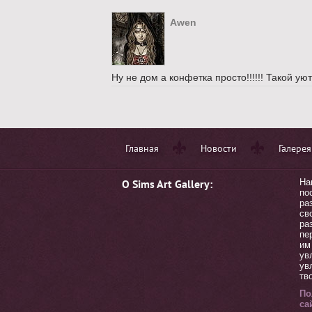
Awen
Ну не дом а конфетка просто!!!!!! Такой ую
Главная
Новости
Галерея
О Sims Art Gallery:
На
по
ра
св
ра
пе
им
ув
ув
тв
По
са