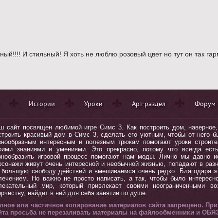
тный!!!! И стильный! Я хоть не люблю розовый цвет но тут он так гар
Истории
Уроки
Арт-раздел
Форум
ш сайт посвящен любимой игре Симс 3. Как построить дом, наверное, 
строить красивый дом в Симc 3, сделать его уютным, чтобы от него бы
знообразным интересным и полезным трюкам помогают уроки строите
оими знаниями и умениями. Это прекрасно, потому что всегда ест
знообразить игровой процесс помогают нам моды. Лично мы давно 
рсонажи живут очень интересной и необычной жизнью, попадают в ра
 большую свободу действий и вмешиваемся очень редко. Благодаря э
лечением. Но важно не просто написать, а так, чтобы было интересн
лекательный мир, который привлекает своими неограниченными во
орчеству, найдет в ней для себя занятие по душе.
лное или частичное копирование материалов сайта запрещено. Пр
йта просьба не перезаливать материалы на файлообменники и ОБЯ