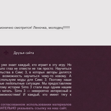
монично смотрится! Леночка, молодец!!!!!!!
Друзья сайта
уже знает каждый, кто играет в эту игру. Но
ло глаз не отвести не так просто. Научиться
льства в Симс 3, в которых авторы делятся
ь возможность научиться чему-то новому. А
используем моды для Симс 3. Поэтому наши
зные любопытные ситуации. Мы предоставляем
тому истории Sims 3 стали еще одним нашим
о читать. Sims 3 — невероятно интересный и
зможностями! И каждый, кто имеет тягу к
и согласованном использовании материалов
ЗАТЕЛЬНО указывать ссылку на наш сайт.