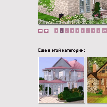
1
2
3
4
5
6
7
8
9
10
Еще в этой категории: