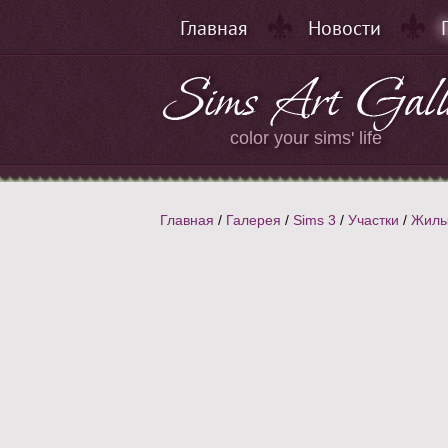
Главная
Новости
color your sims' life
Главная
/
Галерея
/
Sims 3
/
Участки
/
Жилы