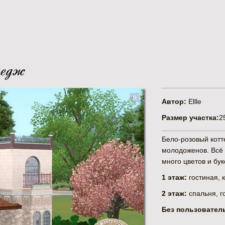
тедж
Автор:
Ellle
Размер участка:
2
Бело-розовый котт
молодоженов. Всё 
много цветов и бук
1 этаж:
гостиная, к
2 этаж:
спальня, г
Без пользователь