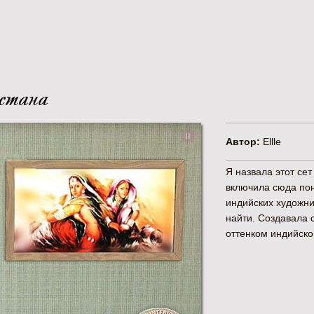
тана
Автор:
Ellle
Я назвала этот се
включила сюда по
индийских художни
найти. Создавала 
оттенком индийског