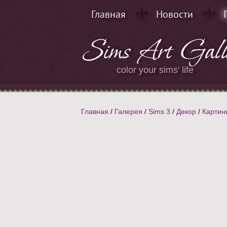
Главная
Новости
color your sims' life
Главная
/
Галерея
/
Sims 3
/
Декор
/
Картин