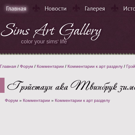
Главная
Новости
Галерея
Ист
color your sims' life
Главная
/
Форум
/
Комментарии
/
Комментарии к арт разделу
/
Грэй
Грэйстаун ака Твинбрук зим
Форум
»
Комментарии
»
Комментарии к арт разделу