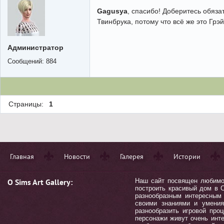
Gagusya
, спасибо! Доберитесь обяза
Твинбрука, потому что всё же это Грэ
Администратор
Сообщений:
884
Страницы:
1
Главная
Новости
Галерея
Истории
О Sims Art Gallery:
Наш сайт посвящен любимой 
построить красивый дом в С
разнообразным интересным 
своими знаниями и умения
разнообразить игровой пр
персонажи живут очень инт