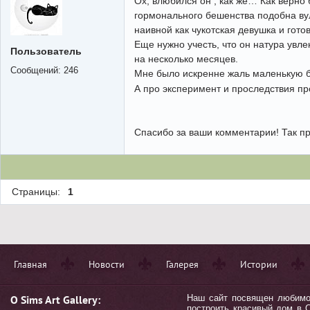
Ох, влюбился он , как же… Как верно
гормонального бешенства подобна вулк
наивной как чукотская девушка и готов
Еще нужно учесть, что он натура увл
Пользователь
на несколько месяцев.
Сообщений:
246
Мне было искренне жаль маленькую бе
А про эксперимент и проследствия пр
Спасибо за ваши комментарии! Так пр
Страницы:
1
Главная
Новости
Галерея
Истории
О Sims Art Gallery:
Наш сайт посвящен любимой 
построить красивый дом в С