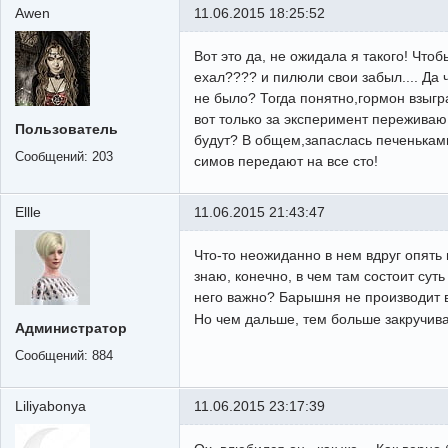
Awen
11.06.2015 18:25:52
Вот это да, не ожидала я такого! Что
ехал???? и пилюли свои забыл.... Да ч
не было? Тогда понятно,гормон взыгр
вот только за эксперимент переживаю,
Пользователь
будут? В общем,запаслась печеньками
Сообщений:
203
симов передают на все сто!
Ellle
11.06.2015 21:43:47
Что-то неожиданно в нем вдруг опять 
знаю, конечно, в чем там состоит суть
него важно? Барышня не производит в
Но чем дальше, тем больше закручив
Администратор
Сообщений:
884
Liliyabonya
11.06.2015 23:17:39