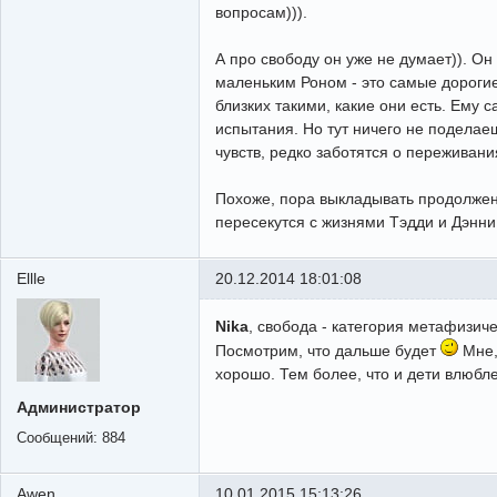
вопросам))).
А про свободу он уже не думает)). Он
маленьким Роном - это самые дорогие
близких такими, какие они есть. Ему 
испытания. Но тут ничего не поделае
чувств, редко заботятся о переживани
Похоже, пора выкладывать продолжени
пересекутся с жизнями Тэдди и Дэнни
Ellle
20.12.2014 18:01:08
Nika
, свобода - категория метафизич
Посмотрим, что дальше будет
Мне,
хорошо. Тем более, что и дети влюбл
Администратор
Сообщений:
884
Awen
10.01.2015 15:13:26