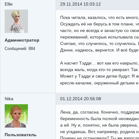
Ellle
29.11.2014 15:03:12
Пока читала, казалось, что есть много
Осуждать её не берусь в том плане, ч
часто, но не всегда и зачастую со св
переживаний, которые испытывала сам
Администратор
Считаю, что случилось, то случилось.
Сообщений:
884
Дэнни, надеюсь, вернется. И всё буде
А насчет Тэдди… вот как его накрыло,
всегда жаль, когда кто-то умирает. Та
Может у Тэдди и свои детки будут. Я 
кресле-качалке, окруженный детьми и
Nika
01.12.2014 20:56:08
Лена, да, согласна. Конечно, поддерж
беременность была полной неожиданно
а ей. Ну и, понятно, не была уверена,
не угадаешь. Вот, например, родила о
Пользователь
Почему не остановила? Ты же взрослая