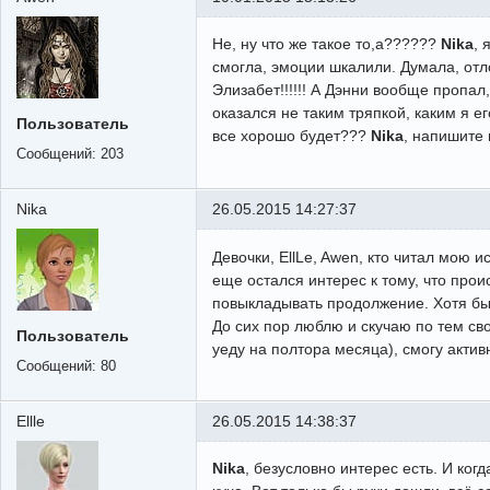
Не, ну что же такое то,а??????
Nika
, 
смогла, эмоции шкалили. Думала, отло
Элизабет!!!!!! А Дэнни вообще пропа
оказался не таким тряпкой, каким я е
Пользователь
все хорошо будет???
Nika
, напишите 
Сообщений:
203
Nika
26.05.2015 14:27:37
Девочки, EllLe, Awen, кто читал мою 
еще остался интерес к тому, что прои
повыкладывать продолжение. Хотя бы 
До сих пор люблю и скучаю по тем св
Пользователь
уеду на полтора месяца), смогу актив
Сообщений:
80
Ellle
26.05.2015 14:38:37
Nika
, безусловно интерес есть. И ко