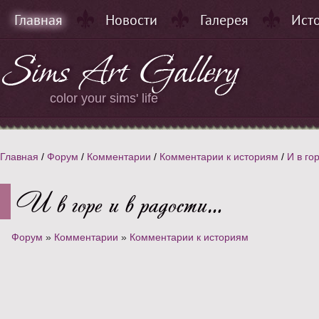
Главная
Новости
Галерея
Ист
color your sims' life
Главная
/
Форум
/
Комментарии
/
Комментарии к историям
/
И в го
И в горе и в радости…
Форум
»
Комментарии
»
Комментарии к историям