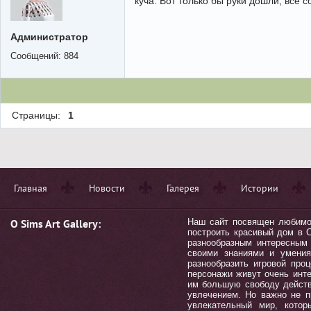
куча. Вот только бы руки дошли, всё 
Администратор
Сообщений:
884
Страницы:
1
Главная
Новости
Галерея
Истории
О Sims Art Gallery:
Наш сайт посвящен любимой 
построить красивый дом в С
разнообразным интересным 
своими знаниями и умения
разнообразить игровой пр
персонажи живут очень инт
им большую свободу действ
увлечением. Но важно не п
увлекательный мир, котор