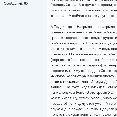
Сообщений:
80
боялась Ханна. А с другой стороны,
относились как-то спокойнее, и то в
телесная. А сейчас совсем другое отн
А Тэдди - да… Накрыло, так накрыло.
более обжигающе - и любовь, и боль р
зрелом возрасте - это всегда трудно, 
глубокая и надолго. Но здесь ситуация
из-за их взаимоотношений. А ведь она 
понимать. Но пока не находит в себе 
(первая любовь, которая его бросила)
(которая была только другом), а тепе
перевалило. Ему же, когда в Сансет п
книжном коллекторе и учился писать (
вышло несколько книг! И тогда Дэнни 
Ханной. Но пусть идет как идет. Тем 
на маленьком Роне. В это время Ханн
кокетничает. Ну, усмехнулась, знаю ж
- зрасьте! - они целуются уже!!! А ты
случаю дня рождения Рона. Вдруг пер
нечего на симов пенять, коли сама т