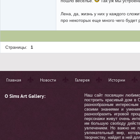
пошло веселье.
Так уж мы устроены
Лена, да, жизнь у них у каждого слож
про некоторых еще много чего будет 
Страницы:
1
Главная
Новости
Галерея
Истории
О Sims Art Gallery:
Наш сайт посвящен любимой 
построить красивый дом в С
разнообразным интересным 
своими знаниями и умения
разнообразить игровой пр
персонажи живут очень инт
им большую свободу действ
увлечением. Но важно не п
увлекательный мир, котор
творчеству, найдет в ней дл