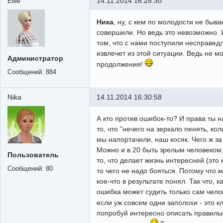
Ellle
14.11.2014 16:28:30
Ника
, ну, с кем по молодости не быв
совершили. Но ведь это невозможно. И
том, что с нами поступили несправедли
извлечет из этой ситуации. Ведь не м
Администратор
продолжения!
Сообщений:
884
Nika
14.11.2014 16:30:58
А кто против ошибок-то? И права ты н
то, что "нечего на зеркало пенять, ко
мы напортачили, наш косяк. Чего ж за
Можно и в 20 быть зрелым человеком, 
Пользователь
то, что делает жизнь интересней (это
Сообщений:
80
то чего не надо бояться. Потому что м
кое-что в результате понял. Так что, к
ошибка может судить только сам челов
если уж совсем одни заполохи - это к
попробуй интересно описать правильну