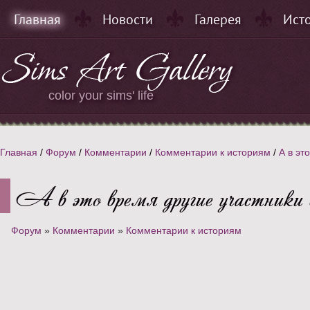
Главная
Новости
Галерея
Ист
color your sims' life
Главная
/
Форум
/
Комментарии
/
Комментарии к историям
/
А в эт
А в это время другие участники
Форум
»
Комментарии
»
Комментарии к историям