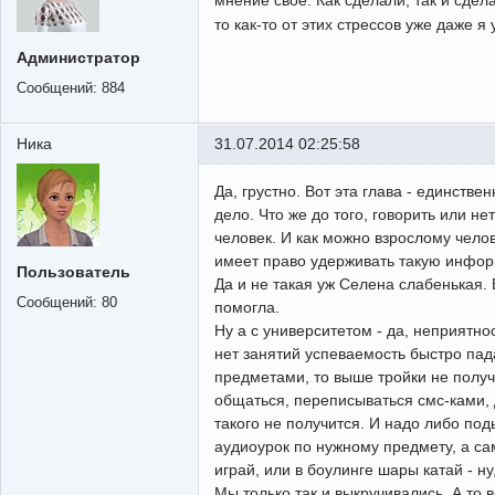
мнение своё. Как сделали, так и сдел
то как-то от этих стрессов уже даже я
Администратор
Сообщений:
884
Ника
31.07.2014 02:25:58
Да, грустно. Вот эта глава - единствен
дело. Что же до того, говорить или не
человек. И как можно взрослому чело
имеет право удерживать такую инфор
Пользователь
Да и не такая уж Селена слабенькая. 
Сообщений:
80
помогла.
Ну а с университетом - да, неприятно
нет занятий успеваемость быстро пад
предметами, то выше тройки не получ
общаться, переписываться смс-ками, д
такого не получится. И надо либо по
аудиоурок по нужному предмету, а сам
играй, или в боулинге шары катай - ну
Мы только так и выкручивались. А то 