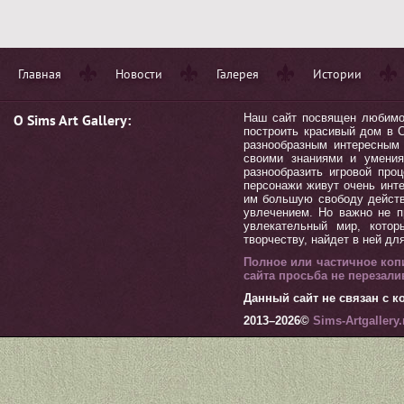
Главная
Новости
Галерея
Истории
О Sims Art Gallery:
Наш сайт посвящен любимой 
построить красивый дом в С
разнообразным интересным 
своими знаниями и умения
разнообразить игровой пр
персонажи живут очень инт
им большую свободу действ
увлечением. Но важно не п
увлекательный мир, котор
творчеству, найдет в ней дл
Полное или частичное коп
сайта просьба не перезал
Данный сайт не связан с ко
2013–
2026©
Sims-Artgallery.