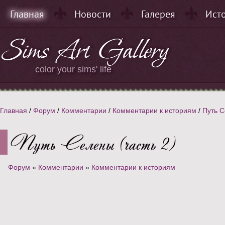
Главная
Новости
Галерея
Ист
color your sims' life
Главная
/
Форум
/
Комментарии
/
Комментарии к историям
/
Путь С
Путь Селены (часть 2)
Форум
»
Комментарии
»
Комментарии к историям