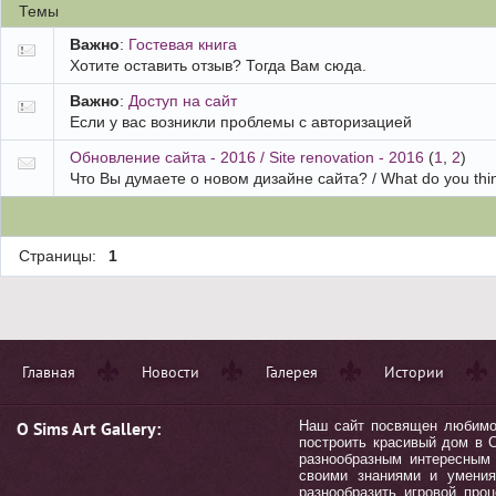
Темы
Важно
:
Гостевая книга
Хотите оставить отзыв? Тогда Вам сюда.
Важно
:
Доступ на сайт
Если у вас возникли проблемы с авторизацией
Обновление сайта - 2016 / Site renovation - 2016
(
1
,
2
)
Что Вы думаете о новом дизайне сайта? / What do you thi
Страницы:
1
Главная
Новости
Галерея
Истории
О Sims Art Gallery:
Наш сайт посвящен любимой 
построить красивый дом в С
разнообразным интересным 
своими знаниями и умения
разнообразить игровой пр