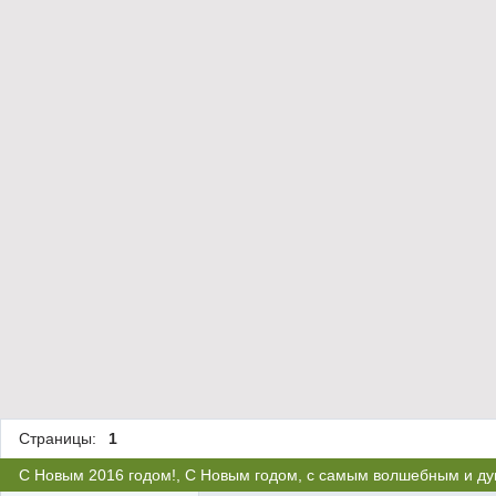
Страницы:
1
С Новым 2016 годом!, С Новым годом, с самым волшебным и д