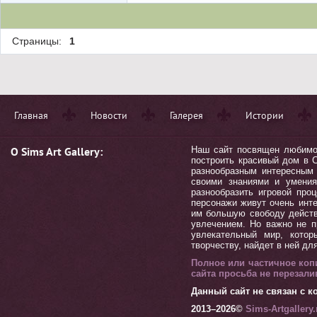
Страницы:
1
Главная
Новости
Галерея
Истории
О Sims Art Gallery:
Наш сайт посвящен любимой 
построить красивый дом в С
разнообразным интересным 
своими знаниями и умения
разнообразить игровой пр
персонажи живут очень инт
им большую свободу действ
увлечением. Но важно не п
увлекательный мир, котор
творчеству, найдет в ней дл
Полное или частичное коп
сайта просьба не перезал
Данный сайт не связан с ко
2013–
2026©
Sims-Artgallery.