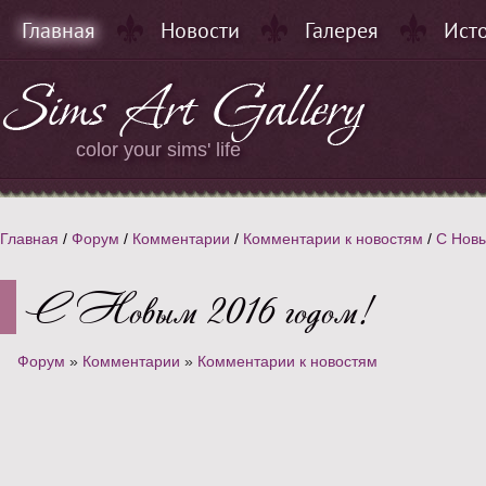
Главная
Новости
Галерея
Ист
color your sims' life
Главная
/
Форум
/
Комментарии
/
Комментарии к новостям
/
С Новы
С Новым 2016 годом!
Форум
»
Комментарии
»
Комментарии к новостям