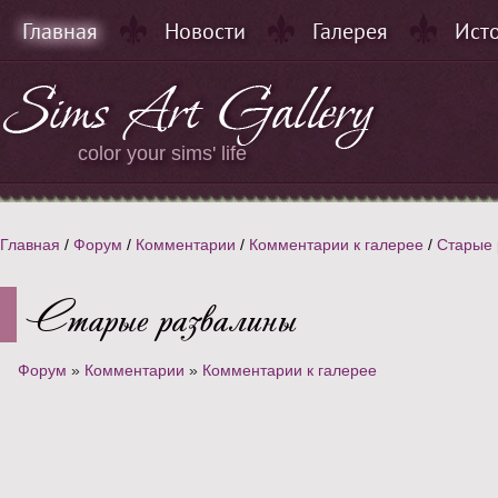
Главная
Новости
Галерея
Ист
color your sims' life
Главная
/
Форум
/
Комментарии
/
Комментарии к галерее
/
Старые 
Старые развалины
Форум
»
Комментарии
»
Комментарии к галерее