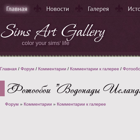
Главная
Новости
Галерея
Ист
color your sims' life
Главная
/
Форум
/
Комментарии
/
Комментарии к галерее
/
Фотообо
Фотообои "Водопады Исланд
Форум
»
Комментарии
»
Комментарии к галерее