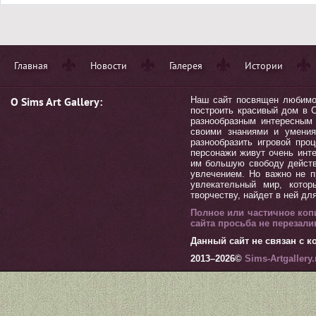
Главная
Новости
Галерея
Истории
О Sims Art Gallery:
Наш сайт посвящен любимой 
построить красивый дом в С
разнообразным интересным 
своими знаниями и умения
разнообразить игровой пр
персонажи живут очень инт
им большую свободу действ
увлечением. Но важно не п
увлекательный мир, котор
творчеству, найдет в ней дл
Полное или частичное коп
сайта просьба не перезал
Данный сайт не связан с ко
2013–
2026©
Sims-Artgallery.