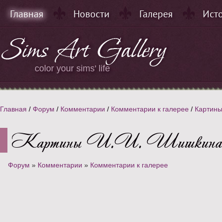
Главная
Новости
Галерея
Ист
color your sims' life
Главная
/
Форум
/
Комментарии
/
Комментарии к галерее
/
Картины
Картины И.И. Шишкина
Форум
»
Комментарии
»
Комментарии к галерее