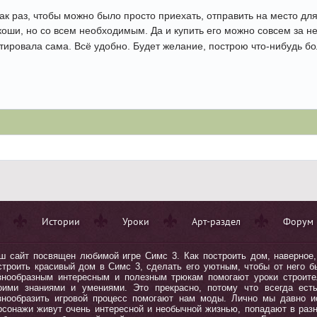
как раз, чтобы можно было просто приехать, отправить на место дл
скоши, но со всем необходимым. Да и купить его можно совсем за 
стировала сама. Всё удобно. Будет желание, построю что-нибудь б
Истории
Уроки
Арт-раздел
Форум
ш сайт посвящен любимой игре Симс 3. Как построить дом, наверное, 
строить красивый дом в Симc 3, сделать его уютным, чтобы от него бы
знообразным интересным и полезным трюкам помогают уроки строите
оими знаниями и умениями. Это прекрасно, потому что всегда ест
знообразить игровой процесс помогают нам моды. Лично мы давно 
рсонажи живут очень интересной и необычной жизнью, попадают в ра