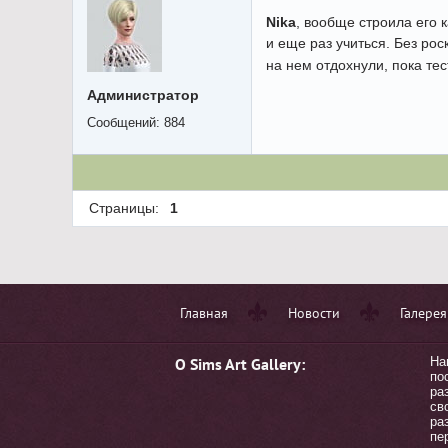
Nika
, вообще строила его 
и еще раз учиться. Без ро
на нем отдохнули, пока те
Администратор
Сообщений:
884
Страницы:
1
Главная
Новости
Галерея
О Sims Art Gallery:
На
по
ра
св
ра
пе