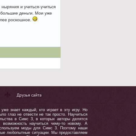
я ныряния и учиться-учиться
небольшие деньги. Мои уже
олее роскошное.
Друзья сайта
уже знает каждый, кто играет в эту игру. Но
ло глаз не отвести не так просто. Научиться
льства в Симс 3, в которых авторы делятся
ь возможность научиться чему-то новому. А
используем моды для Симс 3. Поэтому наши
зные любопытные ситуации. Мы предоставляем