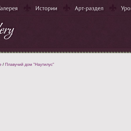
Галерея
Истории
Арт-раздел
Уро
е
/
Плавучий дом "Наутилус"