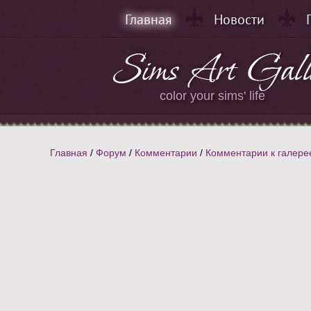
Главная
Новости
color your sims' life
Главная
/
Форум
/
Комментарии
/
Комментарии к галере