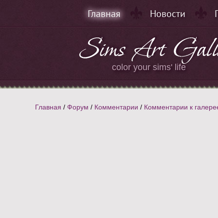
Главная
Новости
color your sims' life
Главная
/
Форум
/
Комментарии
/
Комментарии к галере