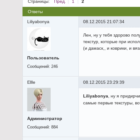
Страницы:
Пред.
1
2
Ответы
Liliyabonya
08.12.2015 21:07:34
Лен, ну у тебя здорово пол
текстур, которые при испо
(и дамаск,, и коврики, и вяз
Пользователь
Сообщений:
246
Ellle
08.12.2015 23:29:39
Liliyabonya
, ну я придирч
самые первые текстуры, во
Администратор
Сообщений:
884