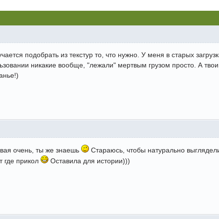
учается подобрать из текстур то, что нужно. У меня в старых загру
льзовании никакие вообще, "лежали" мертвым грузом просто. А тво
анье!)
ивая очень, ты же знаешь
Стараюсь, чтобы натурально выглядели.
т где прикол
Оставила для истории)))