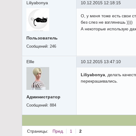
Liliyabonya
10.12.2015 12:18:15
О, у меня тоже есть свои с
без слез не взглянешь ))))
А некоторые использую да
Пользователь
Сообщений:
246
Ellle
10.12.2015 13:47:10
Liliyabonya
, делать качес
перекрашивались.
Администратор
Сообщений:
884
Страницы:
Пред.
1
2