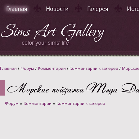
Главная
Новости
Галерея
Ист
color your sims' life
Главная
/
Форум
/
Комментарии
/
Комментарии к галерее
/
Морские
Морские пейзажи Тэда Да
Форум
»
Комментарии
»
Комментарии к галерее