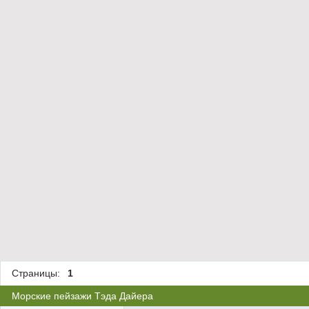
Страницы:
1
Морские пейзажи Тэда Дайера